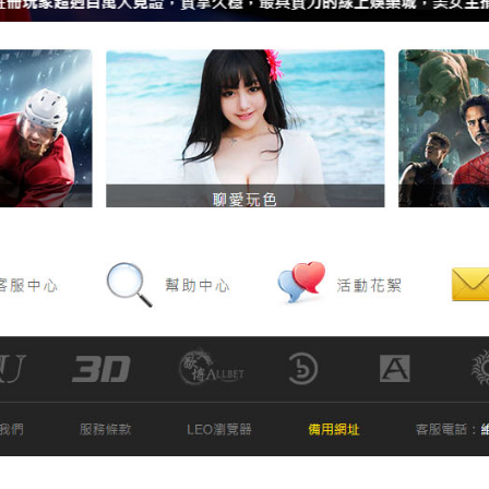
時光
僅是觀影平臺，更是創作者的展示舞台，開放個人影片上傳功能
創作Vlog日誌等分類，並設置創作者排行榜與粉絲打賞系統，
實時字幕生成，並提供雙語對照模式，幫助學習外語。線上a片
實驗室合作，推出劇情預測角色性格分析等趣味功能。即日起升
免費使用AI劇情剪輯服務，將長片轉換為高亮集錦！
0度環繞視聽感受，暢享無