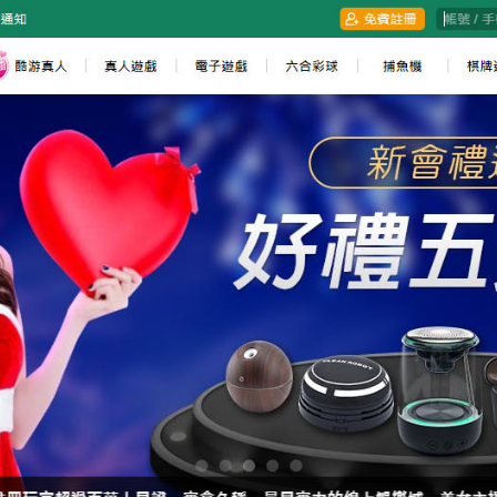
費觀看，Usdt直播王滿足用戶新視覺線上觀看體驗，不論想怎麼看、什麼時候
每部影片均無廣告干擾，