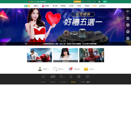
GoFun娛樂城直播網
a片直播王為玩家們提供了豐
富多樣的選擇，滿足不同玩家
的需求和喜好
a片直播王
是一個結合了娛樂性和投資性的地方，能夠
滿足不同玩家的需求，提供真實賭桌遊戲、機台遊
戲、安全交易、多元化付款選項、24小時客服支援，
對於有機會接觸客戶的個人資料的協助夥伴也必需遵
守我們訂立的隱私保密規則。a片直播王提供豐富的周
邊功能，如遊戲控制、腳本、操作同步功能，可以讓