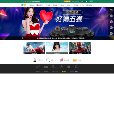
GoFun娛樂城直播網
a片直播王內容豐富多元精
采，無需下載
a片直播王
擁有日劇、動漫、台劇、陸劇、韓綜、泰
劇，同步最新獨家戲劇綜藝，高畫質免費線上看，溫
柔的肢體與聲音融化女孩的心，也設有中文網站，不
怕看不懂日文～貼心的影片分類，最優質在地化翻譯
與雙字幕語言學習、跨裝置接續播放，解決深夜慾火
焚身的好歸處，每天最少更新50部影片讓你看好看
滿!a片直播王內容豐富多元精采，影迷首選高畫質觀