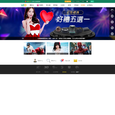
GoFun娛樂城直播網
a片直播王可以盡情的來享受
來自世界各地的豐富的博彩類
遊戲
a片直播王
是一家專業大型的網上娛樂平台，擁有全世
界最齊全的遊戲種類，為您提供最新官方網站，更高
級的VIP服務，更多的優惠活動，a片直播王專屬美女
客服24小時為您一對一服務，享受精彩刺激的博弈
感，快來註冊遊戲吧。擁有菲律賓正規博彩牌照，堅
持“客戶第一”的原則為廣大客戶提供現金網優質的服