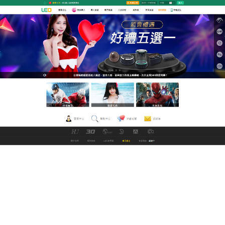
GoFun娛樂城直播網
a片直播王讓觀眾能夠享受到
極具沉浸感的視覺享受
a片直播王
在各方面都能為您帶來最好和最壞的體驗，
從影片數量到中文字幕，再到搜索引擎的使用程度，
都有著其獨特之處，不僅僅在A片題材型態上多元化，
更有A漫、動畫與情色文學、情色直播、博弈網站等選
項，滿足不同老司機們的慾望宣洩方式與新鮮感，a片
直播王創造一種AV女優就在你身邊的在地親切感，無
需下載，高速播放沒有延遲，超過十萬部影片，每日