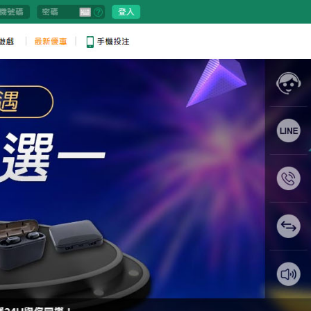
看，視聽享受等你隨時招喚。
搜
搜
尋
尋
關
鍵
何
字: