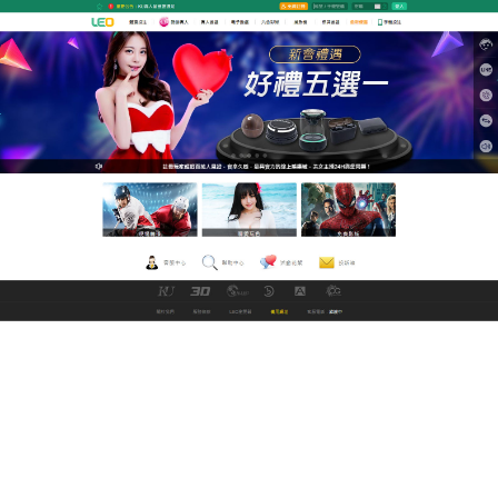
GoFun娛樂城直播網
a片直播王將沉醉在你所有的
色情夢想中
a片直播王
針對教育市場推出的智慧標註系統，可將教
材影片轉換為互動式學習工具，教師可添加選擇題、
填空題等互動元件，學生則能透過即時回饋機制檢視
學習成效，與素人主播進行即時互動，更有隱藏影片
需完成任務解鎖。平台採用雲端加速技術，4G環境也
能享受無卡頓體驗。a片直播王讓超頻玩家能根據顯卡
規格微調CUDA核心數量，充分釋放硬體潛能。最新