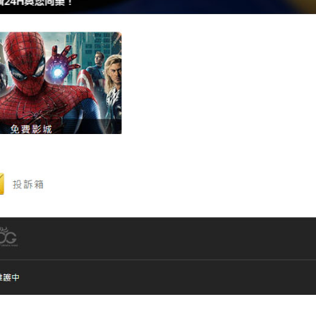
頁面
台
gofun娛樂城詐騙
高
leo娛樂城詐騙
tu娛樂城詐騙
Usdt娛樂城詐騙
usdt娛樂城體驗金
娛樂城usdt儲值
娛樂城詐騙手法
皇家娛樂城詐騙
直播王
線上直播王
虛擬貨幣娛樂城
近期文章
別再相信帶牌老師！Usdt娛樂城詐騙的明牌黑幕
黑網面具被撕下！gofun娛樂城詐騙受害者的血
淚控訴