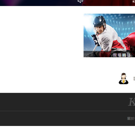
線上a片直播網
以
提供豐富的電子遊
作
admin
贏得了玩家的信任
者
發
2025 年 7 月 26 日
度滿意，使其成為
佈
分
未分類
機、桌上遊戲和視
日
類
期:
文
上一篇文章
章
a片直播王免安裝免下載最方
上
一
導
篇