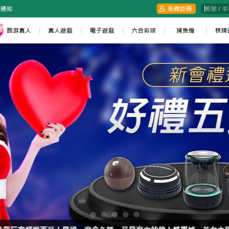
費觀看，Usdt直播王滿足用戶新視覺線上觀看體驗，不論想怎麼看、什麼時候
穩定的系統和快速的提款