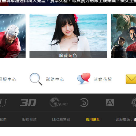
其卓越的遊戲品質和多樣化的娛樂選擇在玩家中享有盛譽，該平
戲、真人娛樂和體育博彩，並以其穩定的系統和快速的出款服務
。玩家對線上a片直播網的創新促銷活動和全天候專業客服表示
眾多娛樂愛好者的理想選擇。它擁有豐富的遊戲庫，包括老虎
頻遊戲等多種遊戲。
便，提供真實娛樂城的遊戲體驗