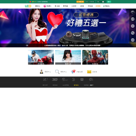
GoFun娛樂城直播網
線上a片直播網滿足不同玩家
的需求，並提供獨特的優惠和
促銷活動
線上a片直播網
提供豐富多樣的遊戲，包括體育賽事、
真人視訊、電子遊戲、3A彩票遊戲以及棋牌遊戲，無
論您喜好何種類型，都能在這裡找到心儀的選擇。每
張彩票都是贏取夢想的機會。不論您偏好的是經典大
獎還是刺激的數字遊戲，線上a片直播網都擁有多樣性
選擇，讓您投注的每一刻都激發無限期待。