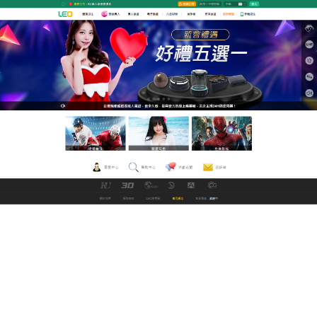
GoFun娛樂城直播網
a片直播王為用戶提供高清流
暢的視頻娛樂體驗
a片直播王
提供成人影片、日本AV、色情影片線上免
費觀看服務，電腦、手機、平板，各種平台皆可使用
觀看。安全相對次最高，而且發片更新也是最快，與
日本同步更新，提供了最大的色情明星數據庫之一，
他們會做出你難以想像的有趣事情，a片直播王有多個
不同身材、頭髮顏色、年齡和國籍的華麗模特，將沉
醉在你所有的色情夢想中。