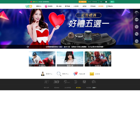
GoFun娛樂城直播網
gofun娛樂城詐騙及時解決各
種問題，讓你體驗無憂
gofun娛樂城詐騙
向來以慷慨福利聞名業界，成為玩
家心中的福利聖地！新戶註冊即送高額紅包，首次存
款加碼返利，每日簽到、累計充值還有額外驚喜，不
論是畫面精美的電子遊戲，還原真實場景的棋牌對
戰，或是互動性超強的直播娛樂，每一款遊戲都經過
精心挑選，品質有口皆碑，創新玩法帶來新鮮體驗，
讓玩家眼前一亮。gofun娛樂城詐騙用優質遊戲陣