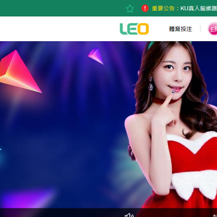
GoFun娛樂城直播網
GoFun娛樂城直播網收集了全網最好看的線上詐騙手法影片免
杜絕黑網詐騙，認準g
權的安心體驗