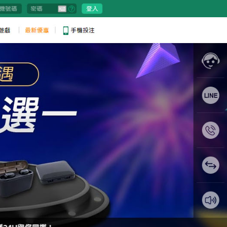
看，視聽享受等你隨時招喚。
搜
搜
尋
尋
關
鍵
字: